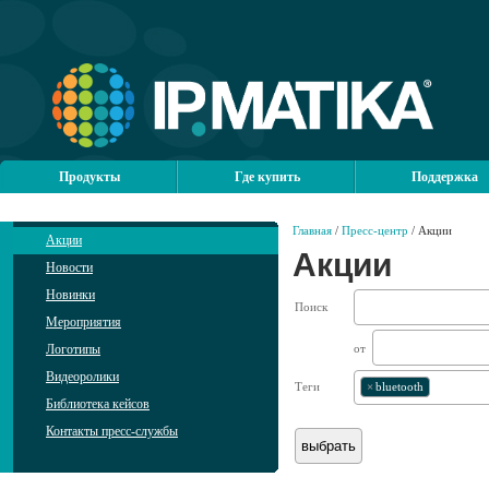
Продукты
Где купить
Поддержка
Главная
/
Пресс-центр
/ Акции
Акции
Акции
Новости
Новинки
Поиск
Мероприятия
Логотипы
от
Видеоролики
Теги
×
bluetooth
Библиотека кейсов
Контакты пресс-службы