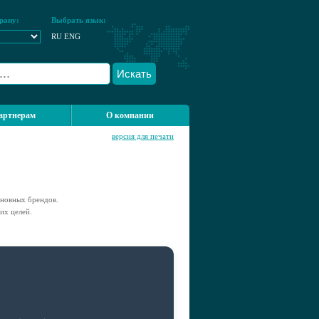
рану:
Выбрать язык:
RU
ENG
Искать
артнерам
О компании
версия для печати
сновных брендов.
их целей.