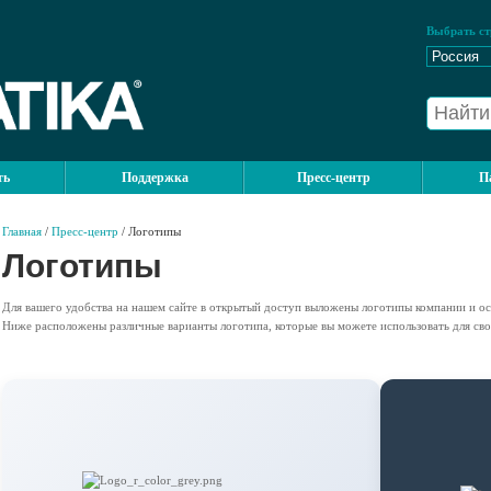
Выбрать ст
ть
Поддержка
Пресс-центр
П
Главная
/
Пресс-центр
/ Логотипы
Логотипы
Для вашего удобства на нашем сайте в открытый доступ выложены логотипы компании и о
Ниже расположены различные варианты логотипа, которые вы можете использовать для сво