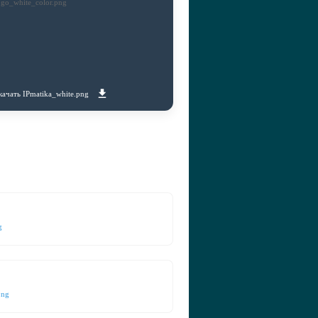
качать IPmatika_white.png
g
png