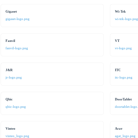
Gigaset
Wi-Tek
gigaset-logo.png
wi-tek-logo.png
Fanvil
VT
fanvil-logo.png
vt-logo.png
J&R
ITC
jr-logo.png
itc-logo.png
Qbic
DoorTablet
qbic-logo.png
doortablet-logo
Vinteo
Агат
vinteo_logo.png
agat_logo.png