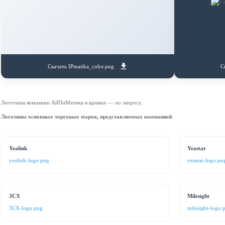
Скачать IPmatika_color.png
С
Логотипы компании АйПиМатика в кривых — по запросу.
Логотипы основных торговых марок, представляемых компанией
:
Yealink
Yeastar
yealink-logo.png
yeastar-logo.pn
3CX
Milesight
3CX-logo.png
milesight-logo.