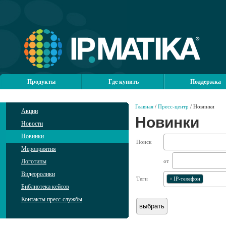
Продукты
Где купить
Поддержка
Главная
/
Пресс-центр
/ Новинки
Акции
Новинки
Новости
Новинки
Поиск
Мероприятия
Логотипы
от
Видеоролики
Теги
×
IP-телефон
Библиотека кейсов
Контакты пресс-службы