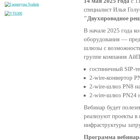
14 мая 2025 года
с 1
специалист Илья Гол
"Двухпроводное реш
В начале 2025 года к
оборудования — пред
шлюзы с возможность
группе компания АйП
гостиничный SIP-те
2-wire-конвертор PN
2-wire-шлюз PN8 на
2-wire-шлюз PN24 н
Вебинар будет полезе
реализуют проекты в 
инфраструктуры затр
Программа вебинар