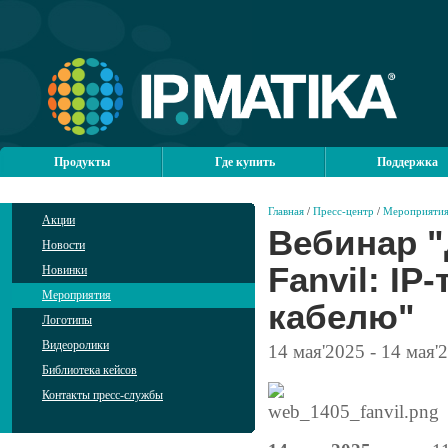
Продукты
Где купить
Поддержка
Главная
/
Пресс-центр
/
Мероприяти
Акции
Вебинар "
Новости
Fanvil: I
Новинки
Мероприятия
кабелю"
Логотипы
Видеоролики
14
мая'2025
- 14
мая'
Библиотека кейсов
Контакты пресс-службы