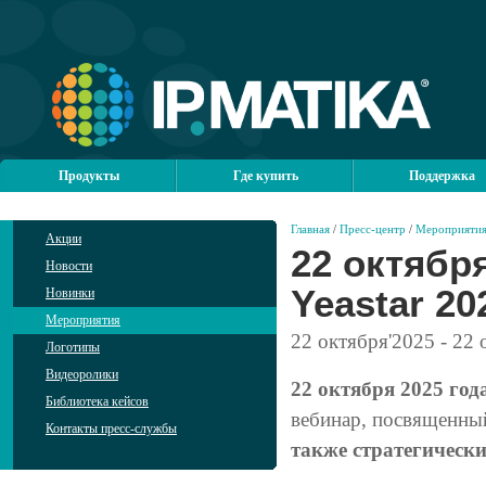
Продукты
Где купить
Поддержка
Главная
/
Пресс-центр
/
Мероприяти
Акции
22 октябр
Новости
Yeastar 20
Новинки
Мероприятия
22
октября'2025
- 22
о
Логотипы
Видеоролики
22 октября 2025 год
Библиотека кейсов
вебинар, посвященн
Контакты пресс-службы
также стратегически