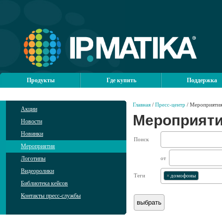
Продукты
Где купить
Поддержка
Главная
/
Пресс-центр
/ Мероприяти
Акции
Мероприят
Новости
Новинки
Поиск
Мероприятия
Логотипы
от
Видеоролики
Теги
×
домофоны
Библиотека кейсов
Контакты пресс-службы