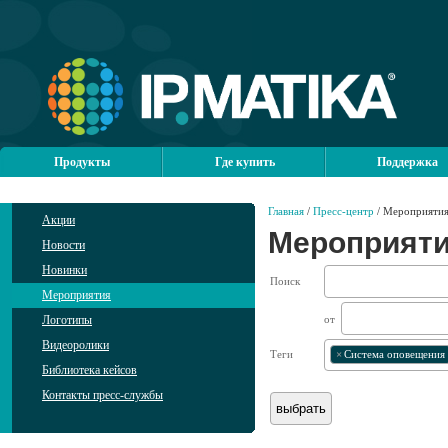
Продукты
Где купить
Поддержка
Главная
/
Пресс-центр
/ Мероприяти
Акции
Мероприят
Новости
Новинки
Поиск
Мероприятия
Логотипы
от
Видеоролики
Теги
×
Система оповещения
Библиотека кейсов
Контакты пресс-службы