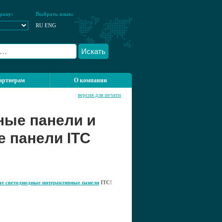
рану:
Выбрать язык:
RU
ENG
Искать
артнерам
О компании
версия для печати
ные панели и
 панели ITC
е светодиодные интерактивные панели
ITC!