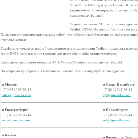
Smart Noise Filtering и аудио Optima HD Voi
гарантией — 36 месяцев
, просты в настрой
современных функций.
Устройства имеют 2 USB-порта, поддержива
Yealink EXP43, Bluetooth и Wi-Fi за счет в
Холла (вместо классического рычага отбоя), что обеспечивает бесшумность работы и сниже
открытых офисах.
Телефоны отличаются высокой совместимостью с гарнитурами Yealink (поддержка интелле
серии BH76, использование телефона для настройки и обновления гарнитуры).
Становитесь партнером компании АйПиМатика! Становитесь партнером Yealink!
По вопросам приобретения телефонных решений Yealink обращайтесь по адресам:
в Москве
в Санкт-Петербурге
+7 (495) 926-26-44
+7 (812) 748-26-44
sales@ipmatika.com
spb@ipmatika.com
в Екатеринбурге
в Новосибирске
+7 (343) 288-76-44
+7 (383) 383-26-44
ekb@ipmatika.com
nsk@ipmatika.com
в Казани
в Ростове-на-Дону