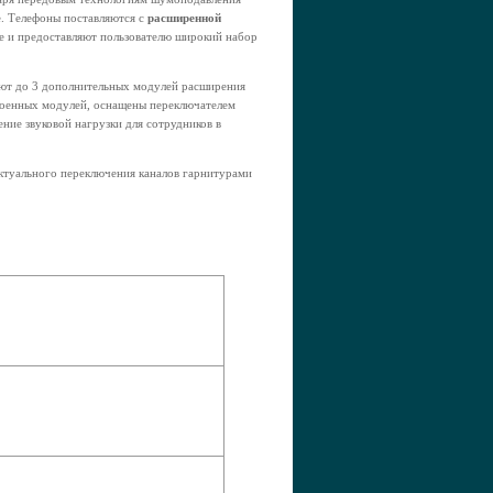
ce. Телефоны поставляются с
расширенной
ке и предоставляют пользователю широкий набор
ют до 3 дополнительных модулей расширения
строенных модулей, оснащены переключателем
ние звуковой нагрузки для сотрудников в
ктуального переключения каналов гарнитурами