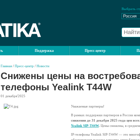
Выбрать ст
ть
Поддержка
Пресс-центр
П
Главная
/
Пресс-центр
/
Новости
Снижены цены на востребова
телефоны Yealink T44W
01
декабря'2025
Уважаемые партнеры!
В рамках поддержки партнеров в России ком
снижении до 31 декабря 2025 года цен все
Yealink SIP-T44W
.
Цены снижены, в среднем
IP-телефоны Yealink SIP-T44W — это много
обеспечивают высокое качество связи благо