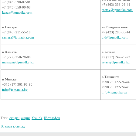
+7 (843) 590-02-01
+7 (863) 333-26-44
+7 (843) 558-00-68
rostov@ipmatika.com
kazan@ipmatika.com
в Самаре
во Владивостоке
+7 (846) 211-55-10
+7 (423) 205-60-44
samara@ipmatika.com
vld@ipmatika.com
в Алматы
в Астане
+7 (727) 250-28-08
+7 (717) 247-29-72
manager@ipmatika.kz
astana@ipmatika.kz
в Ташкенте
в Минске
+998 78 122-26-44
+375 (17) 361-96-96
+998 78 122-24-45
info@ipmatika.by
info@ipmatika.uz
Теги:
скидки
,
акции
,
Yealink
,
IP-телефон
Возврат к списку