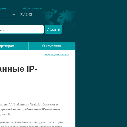
рану:
Выбрать язык:
RU
ENG
Искать
артнерам
О компании
версия для печати
нные IP-
пании АйПиМатика и Yealink объявляют о
х уровней на востребованные IP-телефоны
, на
5%
.
функциональные бизнес-инструменты, которые
даря передовым технологиям шумоподавления