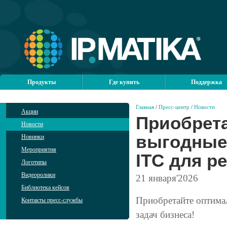
Продукты
Где купить
Поддержка
Главная
/
Пресс-центр
/
Новости
Акции
Приобрет
Новости
выгодные
Новинки
Мероприятия
ITC для р
Логотипы
Видеоролики
21
января'2026
Библиотека кейсов
Приобретайте оптима
Контакты пресс-службы
задач бизнеса!