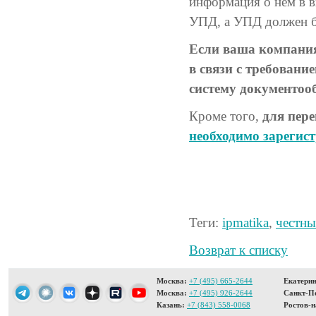
информация о нем в в
УПД, а УПД должен б
Если ваша компания
в связи с требовани
систему документоо
Кроме того,
для пер
необходимо зарегис
Теги:
ipmatika
,
честны
Возврат к списку
Москва:
+7 (495) 665-2644
Екатерин
Москва:
+7 (495) 926-2644
Санкт-Пе
Казань:
+7 (843) 558-0068
Ростов-н