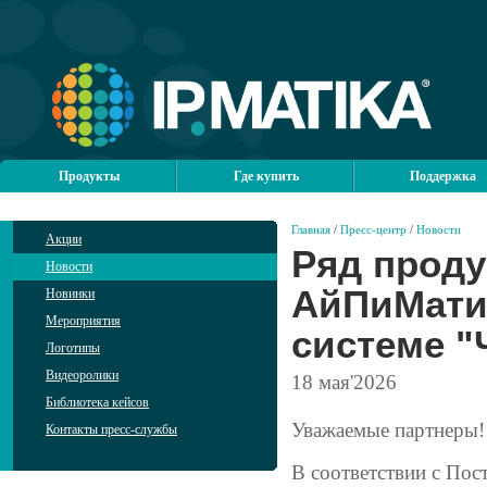
Продукты
Где купить
Поддержка
Главная
/
Пресс-центр
/
Новости
Акции
Ряд проду
Новости
АйПиМати
Новинки
Мероприятия
системе "
Логотипы
Видеоролики
18
мая'2026
Библиотека кейсов
Уважаемые партнеры!
Контакты пресс-службы
В соответствии с Пос