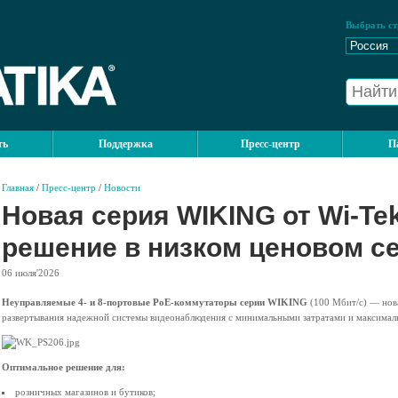
Выбрать ст
ть
Поддержка
Пресс-центр
П
Главная
/
Пресс-центр
/
Новости
Новая серия WIKING от Wi-Te
решение в низком ценовом с
06
июля'2026
Неуправляемые 4- и 8-портовые PoE-коммутаторы серии WIKING
(100 Мбит/с) — нова
развертывания надежной системы видеонаблюдения с минимальными затратами и максимал
Оптимальное решение для:
розничных магазинов и бутиков;