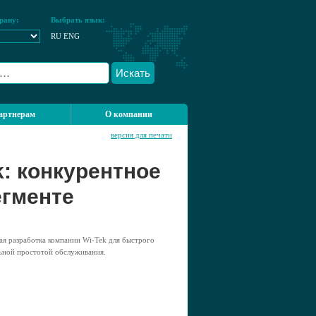
рану:
Выбрать язык:
RU
ENG
Искать
артнерам
О компании
версия для печати
k: конкурентное
егменте
я разработка компании Wi-Tek для быстрого
ьной простотой обслуживания.