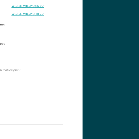
Wi-Tek WK-PS206 v2
Wi-Tek WK-PS210 v2
ния
оров
ных помещений