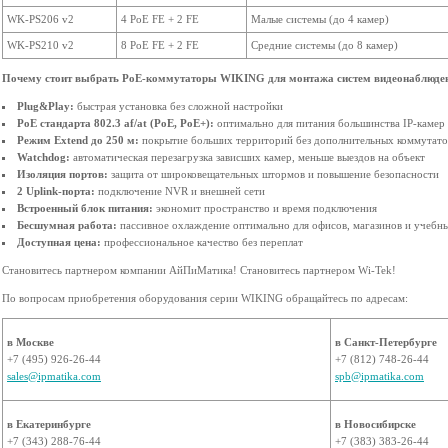
WK-PS206 v2
4 PoE FE + 2 FE
Малые системы (до 4 камер)
WK-PS210 v2
8 PoE FE + 2 FE
Средние системы (до 8 камер)
Почему стоит выбрать PoE-коммутаторы WIKING для монтажа систем видеонаблюде
Plug&Play:
быстрая установка без сложной настройки
РoE стандарта 802.3 af/at (PoE, PoE+):
оптимально для питания большинства IP-камер
Режим Extend до 250 м:
покрытие больших территорий без дополнительных коммутат
Watchdog:
автоматическая перезагрузка зависших камер, меньше выездов на объект
Изоляция портов:
защита от широковещательных штормов и повышение безопасности
2 Uplink-порта:
подключение NVR и внешней сети
Встроенный блок питания:
экономит пространство и время подключения
Бесшумная работа:
пассивное охлаждение оптимально для офисов, магазинов и учеб
Доступная цена:
профессиональное качество без переплат
Становитесь партнером компании АйПиМатика! Становитесь партнером Wi-Tek!
По вопросам приобретения оборудования серии WIKING обращайтесь по адресам:
в Москве
в Санкт-Петербурге
+7 (495) 926-26-44
+7 (812) 748-26-44
sales@ipmatika.com
spb@ipmatika.com
в Екатеринбурге
в Новосибирске
+7 (343) 288-76-44
+7 (383) 383-26-44