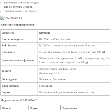
небольших офисов и складов;
школ и детских центров;
частных домов и коттеджей.
Ключевые характеристики
Параметр
Значение
Скорость портов
100 Мбит/с (Fast Ethernet)
PoE-бюджет
До 30 Вт — питание для большинства IP-камер
Дальность
До 250 м в режиме Extend (вместо стандартных 100 м)
DIP-переключатель режимов: VLAN (изоляция портов), Ext
Дополнительные функции
Автоматическая перезагрузка (Watchdog)
Электростатическая ESD ± 8 кВ
Защита
Импульсная ± 4 кВ
Охлаждение
Пассивное, бесшумное
Блок питания
Встроенный
Корпус
Металлический, для монтажа на стену или стол
Модели для сетей 100 Мбит/с
Модель
Порты
Применение