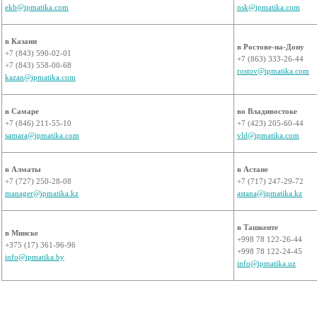
ekb@ipmatika.com
nsk@ipmatika.com
в Казани
в Ростове-на-Дону
+7 (843) 590-02-01
+7 (863) 333-26-44
+7 (843) 558-00-68
rostov@ipmatika.com
kazan@ipmatika.com
в Самаре
во Владивостоке
+7 (846) 211-55-10
+7 (423) 205-60-44
samara@ipmatika.com
vld@ipmatika.com
в Алматы
в Астане
+7 (727) 250-28-08
+7 (717) 247-29-72
manager@ipmatika.kz
astana@ipmatika.kz
в Ташкенте
в Минске
+998 78 122-26-44
+375 (17) 361-96-96
+998 78 122-24-45
info@ipmatika.by
info@ipmatika.uz