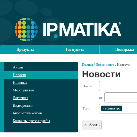
Продукты
Где купить
Поддержка
Главная
/
Пресс-центр
/ Новости
Акции
Новости
Новости
Новинки
Поиск
Мероприятия
Логотипы
от
Видеоролики
Теги
×
гарнитура
Библиотека кейсов
Контакты пресс-службы