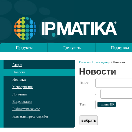
Продукты
Где купить
Поддержка
Главная
/
Пресс-центр
/ Новости
Акции
Новости
Новости
Новинки
Поиск
Мероприятия
Логотипы
от
Видеоролики
Теги
×
мини-ПК
Библиотека кейсов
Контакты пресс-службы