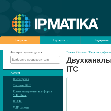
Продукты
Где купить
Поддержка
Фильтр по производителю:
Главная
/
Каталог
/
Радиомикрофонны
Двухканал
ITC
Каталог
IP-телефоны
Системы ВКС
Коммуникационная платформа
МТС Линк
IP-АТС
VoIP-шлюзы