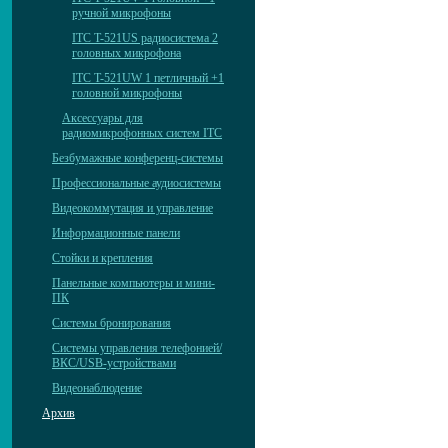
ручной микрофоны
ITC T-521US радиосистема 2
головных микрофона
ITC T-521UW 1 петличный +1
головной микрофоны
Аксессуары для
радиомикрофонных систем ITC
Безбумажные конференц-системы
Профессиональные аудиосистемы
Видеокоммутация и управление
Информационные панели
Стойки и крепления
Панельные компьютеры и мини-
ПК
Системы бронирования
Системы управления телефонией/
ВКС/USB-устройствами
Видеонаблюдение
Архив