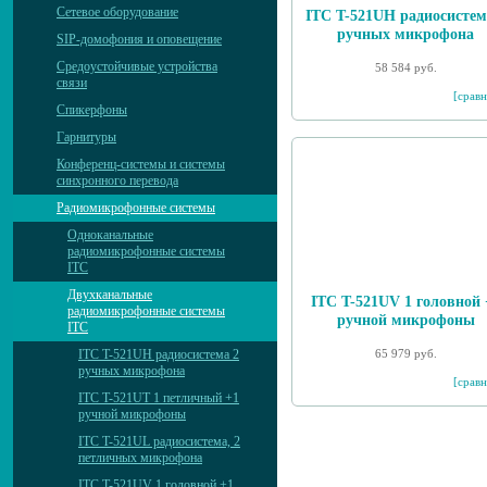
Сетевое оборудование
ITC T-521UH радиосистем
ручных микрофона
SIP-домофония и оповещение
Средоустойчивые устройства
58 584 руб.
связи
[сравн
Спикерфоны
Гарнитуры
Конференц-системы и системы
синхронного перевода
Радиомикрофонные системы
Одноканальные
радиомикрофонные системы
ITC
Двухканальные
ITC T-521UV 1 головной 
радиомикрофонные системы
ручной микрофоны
ITC
65 979 руб.
ITC T-521UH радиосистема 2
ручных микрофона
[сравн
ITC T-521UT 1 петличный +1
ручной микрофоны
ITC T-521UL радиосистема, 2
петличных микрофона
ITC T-521UV 1 головной +1