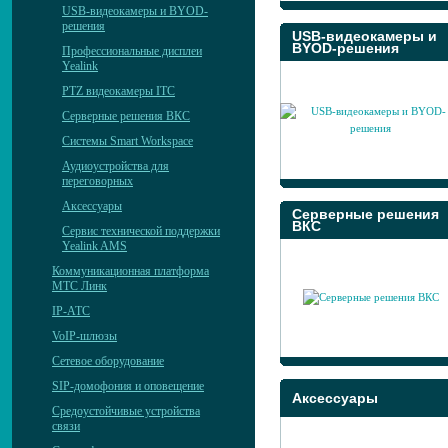
USB-видеокамеры и BYOD-
решения
USB-видеокамеры и
BYOD-решения
Профессиональные дисплеи
Yealink
PTZ видеокамеры ITC
Серверные решения ВКС
Системы Smart Workspace
Аудиоустройства для
переговорных
Аксессуары
Серверные решения
ВКС
Сервис технической поддержки
Yealink AMS
Коммуникационная платформа
МТС Линк
IP-АТС
VoIP-шлюзы
Сетевое оборудование
SIP-домофония и оповещение
Аксессуары
Средоустойчивые устройства
связи