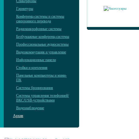
Спикерфоны
Гарнитуры
Конференц-системы и системы
синхронного перевода
Радиомикрофонные системы
Безбумажные конференц-системы
Профессиональные аудиосистемы
Видеокоммутация и управление
Информационные панели
Стойки и крепления
Панельные компьютеры и мини-
ПК
Системы бронирования
Системы управления телефонией/
ВКС/USB-устройствами
Видеонаблюдение
Архив