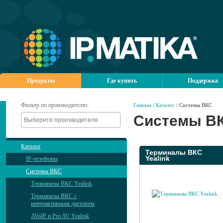
Продукты
Где купить
Поддержка
Фильтр по производителю:
Главная
/
Каталог
/ Системы ВКС
Системы В
Каталог
Терминалы ВКС
Yealink
IP-телефоны
Системы ВКС
Терминалы ВКС Yealink
Терминалы ВКС с
интерактивным дисплеем
AVoIP и Pro AV Yealink