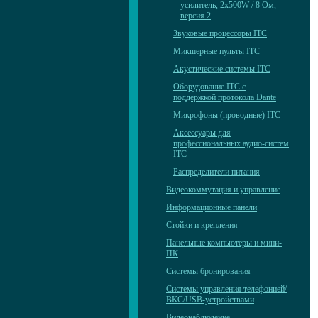
усилитель, 2х500W / 8 Ом,
версия 2
Звуковые процессоры ITC
Микшерные пульты ITC
Акустические системы ITC
Оборудование ITC с
поддержкой протокола Dante
Микрофоны (проводные) ITC
Аксессуары для
профессиональных аудио-систем
ITC
Распределители питания
Видеокоммутация и управление
Информационные панели
Стойки и крепления
Панельные компьютеры и мини-
ПК
Системы бронирования
Системы управления телефонией/
ВКС/USB-устройствами
Видеонаблюдение