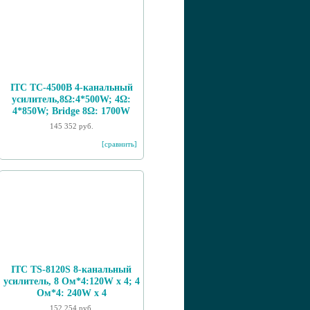
ITC TC-4500B 4-канальный
усилитель,8Ω:4*500W; 4Ω:
4*850W; Bridge 8Ω: 1700W
145 352 руб.
[сравнить]
ITC TS-8120S 8-канальный
усилитель, 8 Ом*4:120W x 4; 4
Ом*4: 240W x 4
152 254 руб.