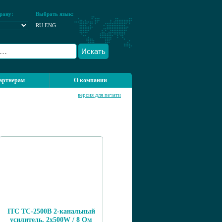
рану:
Выбрать язык:
RU
ENG
Искать
артнерам
О компании
версия для печати
ITC TC-2500B 2-канальный
усилитель, 2х500W / 8 Ом