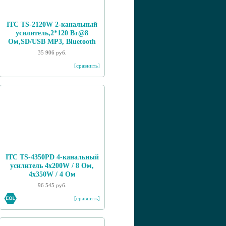
ITC TS-2120W 2-канальный
усилитель,2*120 Вт@8
Ом,SD/USB MP3, Bluetooth
35 906 руб.
[сравнить]
ITC TS-4350PD 4-канальный
усилитель 4х200W / 8 Ом,
4х350W / 4 Ом
96 545 руб.
[сравнить]