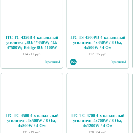
ITC TC-4350B 4-канальный
ITC TS-4500PD 4-канальный
усилитель,8Ω:4*350W; 4Ω:
усилитель 4х350W / 8 Ом,
4*580W; Bridge 8Ω: 1100W
4х500W / 4 Ом
114 211 руб.
112 075 руб.
[сравнить]
[сравнить]
ITC TC-4500 4-х канальный
ITC TC-4700 4-х канальный
усилитель 4х500W / 8 Ом,
усилитель 4х700W / 8 Ом,
4х800W / 4 Ом
4х1200W / 4 Ом
131 219 руб.
170 084 руб.