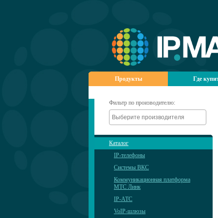
Продукты
Где купи
Фильтр по производителю:
Каталог
IP-телефоны
Системы ВКС
Коммуникационная платформа
МТС Линк
IP-АТС
VoIP-шлюзы