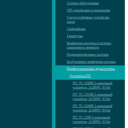
Сетевое оборудование
SIP-домофония и оповещение
Средоустойчивые устройства
связи
Спикерфоны
Гарнитуры
Конференц-системы и системы
синхронного перевода
Радиомикрофонные системы
Безбумажные конференц-системы
Профессиональные аудиосистемы
Усилители ITC
ITC TC-2200B 2-канальный
усилитель, 2х200W / 8 Ом
ITC TC-2350B 2-канальный
усилитель, 2х350W / 8 Ом
ITC TC-2500B 2-канальный
усилитель, 2х500W / 8 Ом
ITC TC-2500 2-канальный
усилитель, 2х500W / 8 Ом