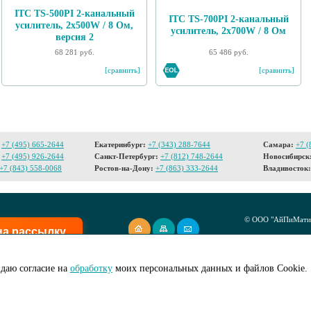
ITC TS-500PI 2-канальный
ITC TS-700PI 2-канальный
усилитель, 2х500W / 8 Ом,
усилитель, 2х700W / 8 Ом
версия 2
68 281 руб.
65 486 руб.
[сравнить]
[сравнить]
+7 (495) 665-2644
Екатеринбург:
+7 (343) 288-7644
Самара:
+7 (
+7 (495) 926-2644
Санкт-Петербург:
+7 (812) 748-2644
Новосибирск
+7 (843) 558-0068
Ростов-на-Дону:
+7 (863) 333-2644
Владивосток:
© ООО "АйПиМатик
на рассылку
Создание сайта -
I
даю согласие на
обработку
моих персональных данных и файлов Cookie.