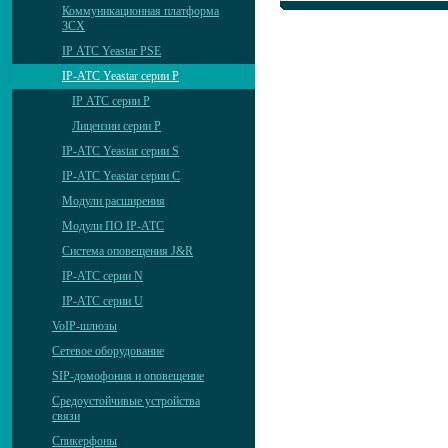
Коммуникационная платформа
3CX
IP АТС Yeastar PSE
IP-АТС Yeastar серии P
IP АТС серии P
Лицензии серии P
IP-АТС Yeastar серии S
IP-АТС Yeastar серии C
Модули расширения
Модули ПО IP-АТС
Система оповещения J&R
IP-АТС серии N
IP-АТС серии U
VoIP-шлюзы
Сетевое оборудование
SIP-домофония и оповещение
Средоустойчивые устройства
связи
Спикерфоны