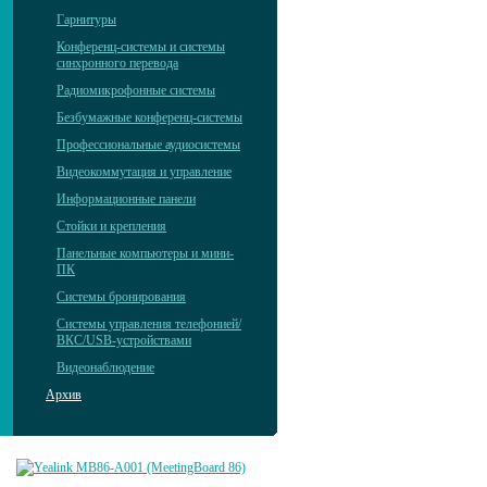
Гарнитуры
Конференц-системы и системы
синхронного перевода
Радиомикрофонные системы
Безбумажные конференц-системы
Профессиональные аудиосистемы
Видеокоммутация и управление
Информационные панели
Стойки и крепления
Панельные компьютеры и мини-
ПК
Системы бронирования
Системы управления телефонией/
ВКС/USB-устройствами
Видеонаблюдение
Архив