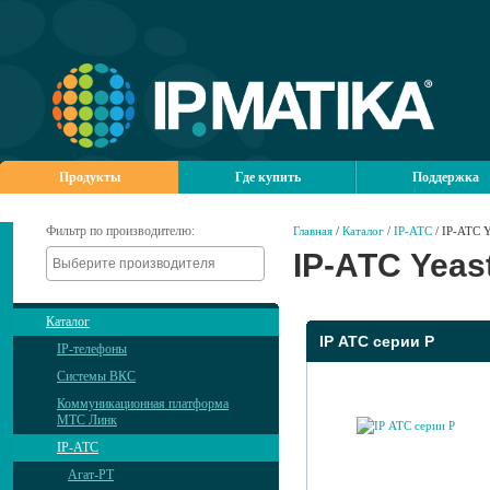
Продукты
Где купить
Поддержка
Фильтр по производителю:
Главная
/
Каталог
/
IP-АТС
/ IP-АТС Y
IP-АТС Yeas
Каталог
IP АТС серии P
IP-телефоны
Системы ВКС
Коммуникационная платформа
МТС Линк
IP-АТС
Агат-РТ