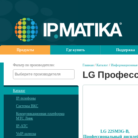
Продукты
Где купить
Поддержка
Фильтр по производителю:
Главная
/
Каталог
/
Информационные 
LG Профес
Каталог
IP-телефоны
Системы ВКС
Коммуникационная платформа
МТС Линк
IP-АТС
LG 22SM3G-B,
VoIP-шлюзы
Профессиональный дисплей