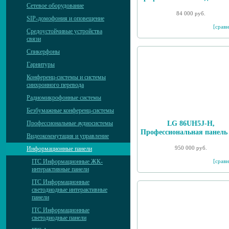
Сетевое оборудование
84 000 руб.
SIP-домофония и оповещение
[сравн
Средоустойчивые устройства
связи
Спикерфоны
Гарнитуры
Конференц-системы и системы
синхронного перевода
Радиомикрофонные системы
Безбумажные конференц-системы
LG 86UH5J-H,
Профессиональные аудиосистемы
Профессиональная панель
Видеокоммутация и управление
950 000 руб.
Информационные панели
[сравн
ITC Информационные ЖК-
интерактивные панели
ITC Информационные
светодиодные интерактивные
панели
ITC Информационные
светодиодные панели