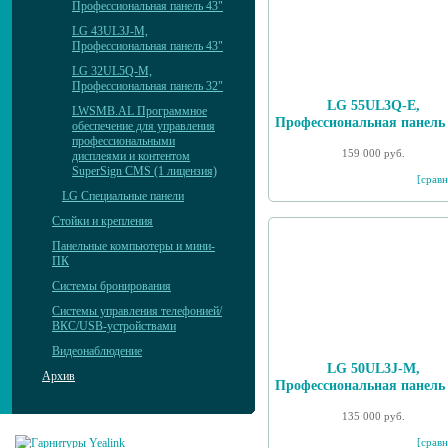
Профессиональная панель 43"
LG 43UL3J-M,
Профессиональная панель 43"
LG 32UL5Q-M,
Профессиональная панель 32"
LG 55UL3Q-E,
LWSMB.AL Программное
Профессиональная панель
обеспечение для управления
профессиональными
159 000 руб.
дисплеями и контентом
SuperSign CMS (1 лицензия)
[сравн
LG Специальные панели
Стойки и крепления
Панельные компьютеры и мини-
ПК
Системы бронирования
Системы управления телефонией/
ВКС/USB-устройствами
Видеонаблюдение
LG 50UL3J-M,
Архив
Профессиональная панель
135 000 руб.
[сравн