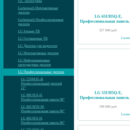
ITC Аксессуары
Geckotouch Интерактивные
дисплеи
LG 65UH5Q-E,
Geckotouch Профессиональные
Профессиональная панель
дисплеи
327 000 руб.
LG Signage ТВ
[сравн
LG Гостиничные ТВ
LG Дисплеи для видеостен
LG Интерактивные дисплеи
LG Информационные
светодиодные дисплеи
LG Профессиональные дисплеи
LG 22SM3G-B,
Профессиональный дисплей
22"
LG 55UH5Q-E,
LG 98UH5J-H,
Профессиональная панель
Профессиональная панель 98"
190 000 руб.
LG 86UH5N-M,
Профессиональная панель 86"
[сравн
LG 86UH5J-H,
Профессиональная панель 86"