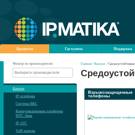
Продукты
Где купить
Поддержка
Фильтр по производителю:
Главная
/
Каталог
/ Средоустойчивые 
Средоустой
Каталог
Взрывозащищенные
телефоны
IP-телефоны
Системы ВКС
Коммуникационная платформа
МТС Линк
IP-АТС
VoIP-шлюзы