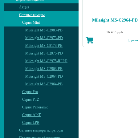
Акция
Сетевые камеры
Milesight MS-C2964-PD
Серия Mini
Milesight MS-C2983-PB
16 433 руб.
Milesight MS-C2973-PD
[сравн
Milesight MS-C8173-PB
Milesight MS-C2975-PD
Milesight MS-C2975-RFPD
Milesight MS-C2963-PB
Milesight MS-C2964-PD
Milesight MS-C2964-PB
Серия Pro
Серия PTZ
Серия Panoramic
Серия AIoT
Серия LPR
Сетевые видеорегистраторы