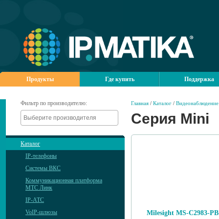
Продукты
Где купить
Поддержка
Фильтр по производителю:
Главная
/
Каталог
/
Видеонаблюдение
Серия Mini
Каталог
IP-телефоны
Системы ВКС
Коммуникационная платформа
МТС Линк
IP-АТС
VoIP-шлюзы
Milesight MS-C2983-PB