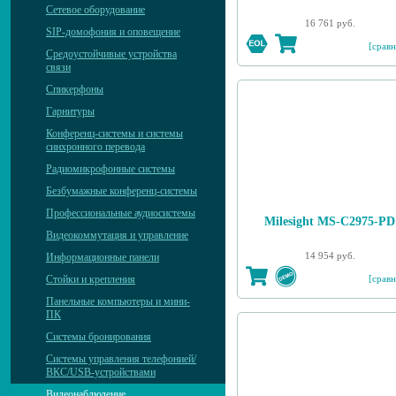
Сетевое оборудование
16 761 руб.
SIP-домофония и оповещение
[сравн
Средоустойчивые устройства
связи
Спикерфоны
Гарнитуры
Конференц-системы и системы
синхронного перевода
Радиомикрофонные системы
Безбумажные конференц-системы
Профессиональные аудиосистемы
Milesight MS-C2975-PD
Видеокоммутация и управление
14 954 руб.
Информационные панели
[сравн
Стойки и крепления
Панельные компьютеры и мини-
ПК
Системы бронирования
Системы управления телефонией/
ВКС/USB-устройствами
Видеонаблюдение