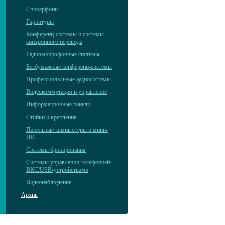
Спикерфоны
Гарнитуры
Конференц-системы и системы
синхронного перевода
Радиомикрофонные системы
Безбумажные конференц-системы
Профессиональные аудиосистемы
Видеокоммутация и управление
Информационные панели
Стойки и крепления
Панельные компьютеры и мини-
ПК
Системы бронирования
Системы управления телефонией/
ВКС/USB-устройствами
Видеонаблюдение
Архив