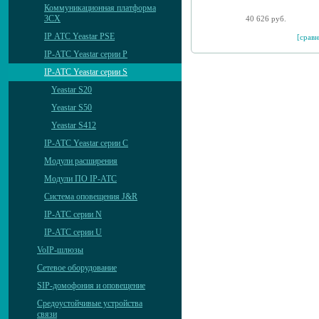
Коммуникационная платформа
3CX
40 626 руб.
IP АТС Yeastar PSE
[сравн
IP-АТС Yeastar серии P
IP-АТС Yeastar серии S
Yeastar S20
Yeastar S50
Yeastar S412
IP-АТС Yeastar серии C
Модули расширения
Модули ПО IP-АТС
Система оповещения J&R
IP-АТС серии N
IP-АТС серии U
VoIP-шлюзы
Сетевое оборудование
SIP-домофония и оповещение
Средоустойчивые устройства
связи