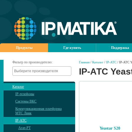
Продукты
Где купить
Поддержка
Фильтр по производителю:
Главная
/
Каталог
/
IP-АТС
/ IP-АТС Y
IP-АТС Yeas
Каталог
IP-телефоны
Системы ВКС
Коммуникационная платформа
МТС Линк
IP-АТС
Агат-РТ
Yeastar S20