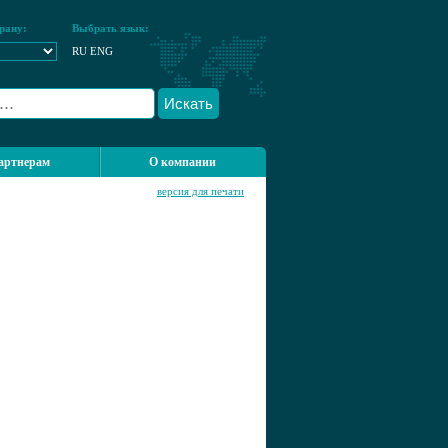
рану:
Выбрать язык:
RU
ENG
Искать
артнерам
О компании
версия для печати