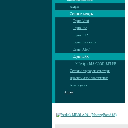
Акция
Сетевые камеры
Серия Mini
Серия Pro
Серия PTZ
Серия Panoramic
Серия AIoT
Серия LPR
Milesight MS-C2962-RELPB
Сетевые видеорегистраторы
Программное обеспечение
Аксессуары
Архив