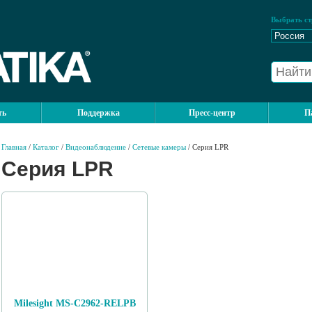
Выбрать ст
ть
Поддержка
Пресс-центр
П
Главная
/
Каталог
/
Видеонаблюдение
/
Сетевые камеры
/ Серия LPR
Серия LPR
Milesight MS-C2962-RELPB