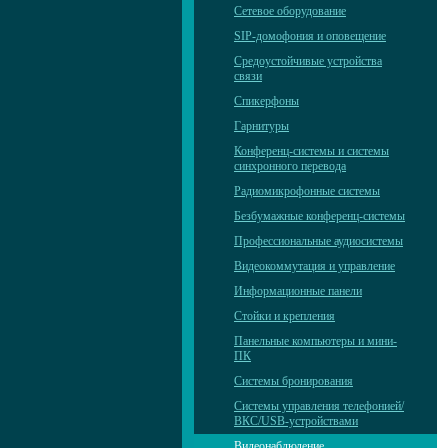
Сетевое оборудование
SIP-домофония и оповещение
Средоустойчивые устройства
связи
Спикерфоны
Гарнитуры
Конференц-системы и системы
синхронного перевода
Радиомикрофонные системы
Безбумажные конференц-системы
Профессиональные аудиосистемы
Видеокоммутация и управление
Информационные панели
Стойки и крепления
Панельные компьютеры и мини-
ПК
Системы бронирования
Системы управления телефонией/
ВКС/USB-устройствами
Видеонаблюдение