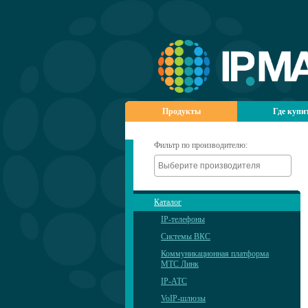
Продукты
Где купи
Фильтр по производителю:
Каталог
IP-телефоны
Системы ВКС
Коммуникационная платформа
МТС Линк
IP-АТС
VoIP-шлюзы