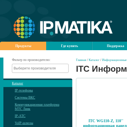
Продукты
Где купить
Поддержка
Фильтр по производителю:
Главная
/
Каталог
/
Информационные 
ITC Информ
Каталог
IP-телефоны
Системы ВКС
Коммуникационная платформа
МТС Линк
IP-АТС
ITC WG110-Z, 110''
VoIP-шлюзы
информационная панел