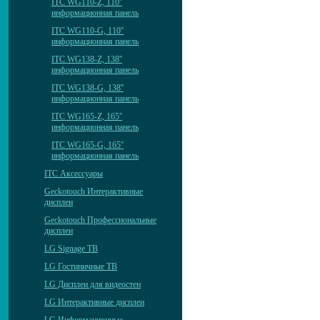
ITC WG110-Z, 110''
информационная панель
ITC WG110-G, 110''
информационная панель
ITC WG138-Z, 138''
информационная панель
ITC WG138-G, 138''
информационная панель
ITC WG165-Z, 165''
информационная панель
ITC WG165-G, 165''
информационная панель
ITC Аксессуары
Geckotouch Интерактивные
дисплеи
Geckotouch Профессиональные
дисплеи
LG Signage ТВ
LG Гостиничные ТВ
LG Дисплеи для видеостен
LG Интерактивные дисплеи