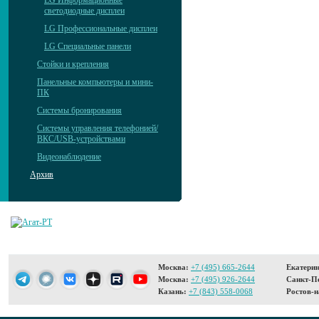
LG Информационные
светодиодные дисплеи
LG Профессиональные дисплеи
LG Специальные панели
Стойки и крепления
Панельные компьютеры и мини-
ПК
Системы бронирования
Системы управления телефонией/
ВКС/USB-устройствами
Видеонаблюдение
Архив
Москва:
+7 (495) 665-2644
Екатерин
Москва:
+7 (495) 926-2644
Санкт-Пе
Казань:
+7 (843) 558-0068
Ростов-н