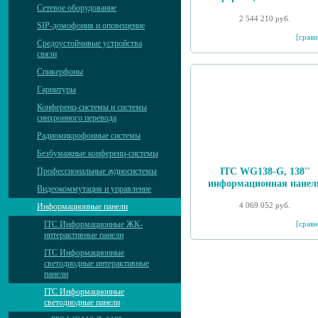
Сетевое оборудование
2 544 210 руб.
SIP-домофония и оповещение
[сравн
Средоустойчивые устройства
связи
Спикерфоны
Гарнитуры
Конференц-системы и системы
синхронного перевода
Радиомикрофонные системы
Безбумажные конференц-системы
ITC WG138-G, 138''
Профессиональные аудиосистемы
информационная панел
Видеокоммутация и управление
4 069 052 руб.
Информационные панели
[сравн
ITC Информационные ЖК-
интерактивные панели
ITC Информационные
светодиодные интерактивные
панели
ITC Информационные
светодиодные панели