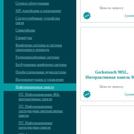
Сетевое оборудование
Цена по запросу
SIP-домофония и оповещение
[сравн
Средоустойчивые устройства
связи
Спикерфоны
Гарнитуры
Конференц-системы и системы
синхронного перевода
Радиомикрофонные системы
Безбумажные конференц-системы
Geckotouch 98SL,
Профессиональные аудиосистемы
Интерактивная панель 9
Видеокоммутация и управление
Цена по запросу
Информационные панели
[сравн
ITC Информационные ЖК-
интерактивные панели
ITC Информационные
светодиодные интерактивные
панели
ITC Информационные
светодиодные панели