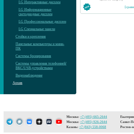
LG Интерактивные дисплеи
[сравн
LG Информационные
светодиодные дисплеи
LG Профессиональные дисплеи
LG Специальные панели
Стойки и крепления
Панельные компьютеры и мини-
ПК
Системы бронирования
Системы управления телефонией/
ВКС/USB-устройствами
Видеонаблюдение
Архив
Москва:
+7 (495) 665-2644
Екатерин
Москва:
+7 (495) 926-2644
Санкт-Пе
Казань:
+7 (843) 558-0068
Ростов-н