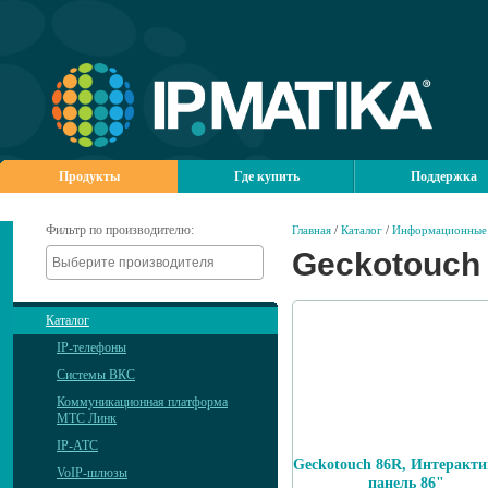
Продукты
Где купить
Поддержка
Фильтр по производителю:
Главная
/
Каталог
/
Информационные 
Geckotouch
Каталог
IP-телефоны
Системы ВКС
Коммуникационная платформа
МТС Линк
IP-АТС
Geckotouch 86R, Интеракт
VoIP-шлюзы
панель 86"