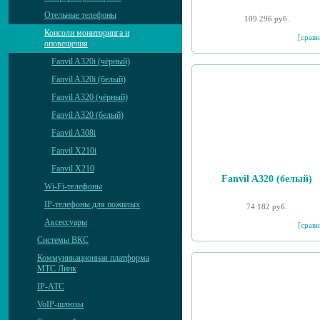
Отельные телефоны
109 296 руб.
Консоли мониторинга и
[сравн
оповещения
Fanvil A320i (чёрный)
Fanvil A320i (белый)
Fanvil A320 (чёрный)
Fanvil A320 (белый)
Fanvil A308i
Fanvil X210i
Fanvil X210
Fanvil A320 (белый)
Wi-Fi-телефоны
IP-телефоны для пожилых
74 182 руб.
Аксессуары
[сравн
Системы ВКС
Коммуникационная платформа
МТС Линк
IP-АТС
VoIP-шлюзы