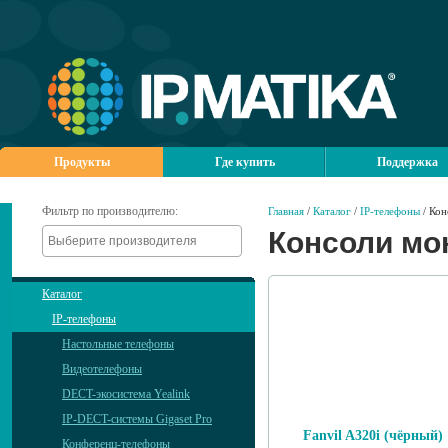
Продукты
Где купить
Поддержка
Фильтр по производителю:
Главная
/
Каталог
/
IP-телефоны
/ Кон
Консоли мо
Каталог
IP-телефоны
Настольные телефоны
Видеотелефоны
DECT-экосистема Yealink
IP-DECT-системы Gigaset Pro
Fanvil A320i (чёрный)
Конференц-телефоны