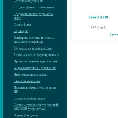
Сетевое оборудование
SIP-домофония и оповещение
Средоустойчивые устройства
Fanvil X210
связи
Спикерфоны
20 716 руб.
Гарнитуры
[сравн
Конференц-системы и системы
синхронного перевода
Радиомикрофонные системы
Безбумажные конференц-системы
Профессиональные аудиосистемы
Видеокоммутация и управление
Информационные панели
Стойки и крепления
Панельные компьютеры и мини-
ПК
Системы бронирования
Системы управления телефонией/
ВКС/USB-устройствами
Видеонаблюдение