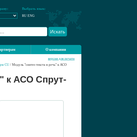
рану:
Выбрать язык:
RU
ENG
Искать
артнерам
О компании
версия для печати
рм CU
/ Модуль "синтез текста в речь" к АСО
" к АСО Спрут-