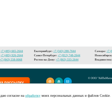
+7 (495) 665-2644
Екатеринбург:
+7 (343) 288-7644
Самара:
+7 (
+7 (495) 926-2644
Санкт-Петербург:
+7 (812) 748-2644
Новосибирск
+7 (843) 558-0068
Ростов-на-Дону:
+7 (863) 333-2644
Владивосток:
© ООО "АйПиМатик
на рассылку
Создание сайта -
I
даю согласие на
обработку
моих персональных данных и файлов Cookie.