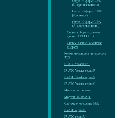
Спрут-Информ CU/E
(Цифровые каналы)
Спрут-Информ CU/IP
(IP-каналы)
Спрут-Информ CU/А
(Аналоговые линии)
Система сбора и хранения
данных АГАТ CU DS
Системы записи семейства
«Спрут»
Коммуникационная платформа
3CX
IP АТС Yeastar PSE
IP-АТС Yeastar серии P
IP-АТС Yeastar серии S
IP-АТС Yeastar серии C
Модули расширения
Модули ПО IP-АТС
Система оповещения J&R
IP-АТС серии N
IP-АТС серии U