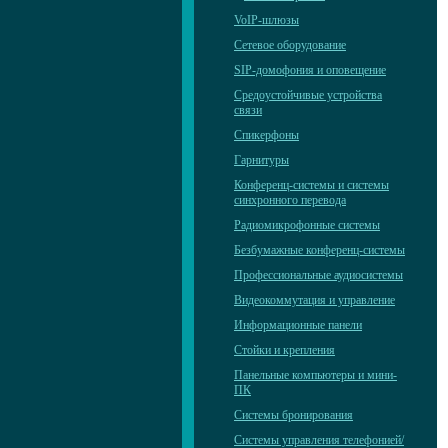
VoIP-шлюзы
Сетевое оборудование
SIP-домофония и оповещение
Средоустойчивые устройства
связи
Спикерфоны
Гарнитуры
Конференц-системы и системы
синхронного перевода
Радиомикрофонные системы
Безбумажные конференц-системы
Профессиональные аудиосистемы
Видеокоммутация и управление
Информационные панели
Стойки и крепления
Панельные компьютеры и мини-
ПК
Системы бронирования
Системы управления телефонией/