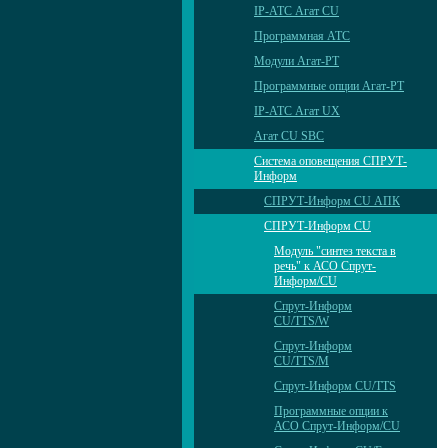
IP-АТС Агат CU
Программная АТС
Модули Агат-РТ
Программные опции Агат-РТ
IP-АТС Агат UX
Агат CU SBC
Система оповещения СПРУТ-
Информ
СПРУТ-Информ CU АПК
СПРУТ-Информ CU
Модуль "синтез текста в
речь" к АСО Спрут-
Информ/CU
Спрут-Информ
CU/TTS/W
Спрут-Информ
CU/TTS/M
Спрут-Информ CU/TTS
Программные опции к
АСО Спрут-Информ/CU