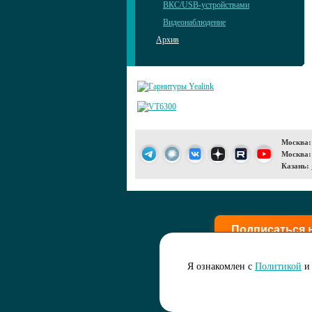
ВКС/USB-устройствами
Видеонаблюдение
Архив
Москва:
Москва:
Казань:
Подписаться 
Я ознакомлен с
Политикой
и 