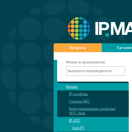
Продукты
Где купи
Фильтр по производителю:
Каталог
IP-телефоны
Системы ВКС
Коммуникационная платформа
МТС Линк
IP-АТС
Агат-РТ