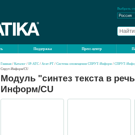
Выбрать ст
ть
Поддержка
Пресс-центр
П
Главная
/
Каталог
/
IP-АТС
/
Агат-РТ
/
Система оповещения СПРУТ-Информ
/
СПРУТ-Инфо
Спрут-Информ/CU
Модуль "синтез текста в речь
Информ/CU