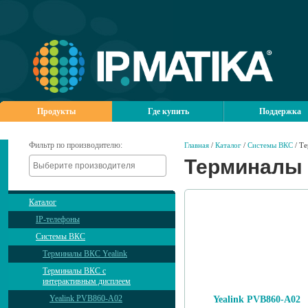
Продукты
Где купить
Поддержка
Фильтр по производителю:
Главная
/
Каталог
/
Системы ВКС
/ Те
Терминалы 
Каталог
IP-телефоны
Системы ВКС
Терминалы ВКС Yealink
Терминалы ВКС с
интерактивным дисплеем
Yealink PVB860-A02
Yealink PVB860-A02