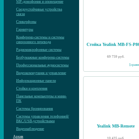
SIP-домофония и оповещение
Средоустойчивые устройства
связи
Спикерфоны
Гарнитуры
Конференц-системы и системы
синхронного перевода
Стойка Yealink MB-FS-P8
Радиомикрофонные системы
69 759 руб.
Безбумажные конференц-системы
[сравн
Профессиональные аудиосистемы
Видеокоммутация и управление
Информационные панели
Стойки и крепления
Панельные компьютеры и мини-
ПК
Системы бронирования
Системы управления телефонией/
ВКС/USB-устройствами
Yealink MB-Remote
Видеонаблюдение
Архив
10 435 руб.