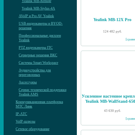
Yealink MB-Remote
Yealink MB-Stylus-4A
AVoIP и Pro AV Yealink
Yealink MB-12X Pro
USB-видеокамеры и BYOD-
решения
124 482 руб.
Профессиональные дисплеи
[сравн
Yealink
PTZ видеокамеры ITC
Серверные решения ВКС
Системы Smart Workspace
Аудиоустройства для
переговорных
Аксессуары
Сервис технической поддержки
Yealink AMS
Уcиленное настенное крепл
Yealink MB-WallStand-6
Коммуникационная платформа
МТС Линк
43 630 руб.
IP-АТС
[сравн
VoIP-шлюзы
Сетевое оборудование