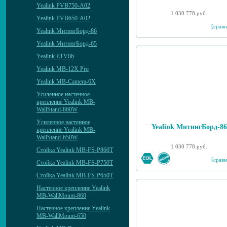
Yealink PVB750-A02
1 030 778 руб.
Yealink PVB650-A02
[сравн
Yealink МитингБорд-86
Yealink МитингБорд-65
Yealink ETV86
Yealink MB-12X Pro
Yealink MB-Camera-6X
Усиленное настенное
крепление Yealink MB-
WallStand-860W
Уcиленное настенное
Yealink МитингБорд-86
крепление Yealink MB-
WallStand-650W
1 030 778 руб.
Стойка Yealink MB-FS-P860T
[сравн
Стойка Yealink MB-FS-P750T
Стойка Yealink MB-FS-P650T
Настенное крепление Yealink
MB-WallMount-860
Настенное крепление Yealink
MB-WallMount-650